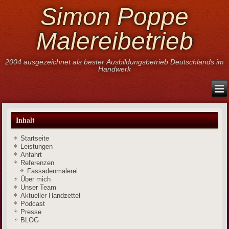
Simon Poppe
Malereibetrieb
2004 ausgezeichnet als bester Ausbildungsbetrieb Deutschlands im
Handwerk
Inhalt
Startseite
Leistungen
Anfahrt
Referenzen
Fassadenmalerei
Über mich
Unser Team
Aktueller Handzettel
Podcast
Presse
BLOG