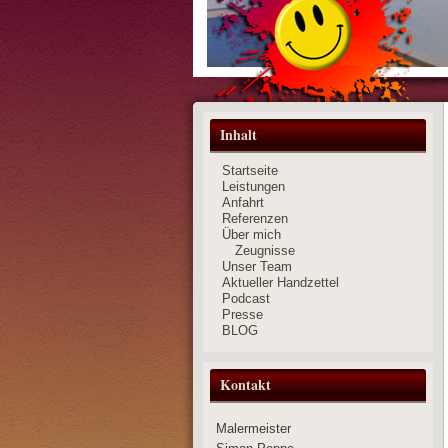
Inhalt
Startseite
Leistungen
Anfahrt
Referenzen
Über mich
Zeugnisse
Unser Team
Aktueller Handzettel
Podcast
Presse
BLOG
Kontakt
Malermeister