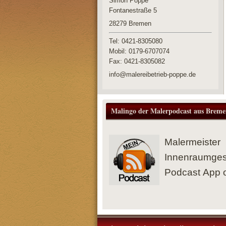
Simon Poppe
Fontanestraße 5
28279
Bremen
Tel: 0421-8305080
Mobil: 0179-6707074
Fax:
0421-8305082
info@malereibetrieb-poppe.de
Malingo der Malerpodcast aus Breme
Malermeiste
Innenraumges
Podcast App o