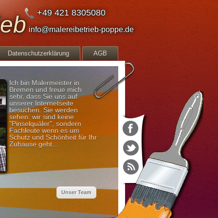
+49 421 8305080
ieb
info@malereibetrieb-poppe.de
Datenschutzerklärung
AGB
Ich bin Malermeister in
Bremen und freue mich
sehr, dass Sie uns auf
unserer Internetseite
besuchen. Sie werden
sehen: wir sind keine
"Pinselquäler", sondern
Fachleute wenn es um
Schutz und Schönheit für Ihr
Zuhause geht...
Unser Team