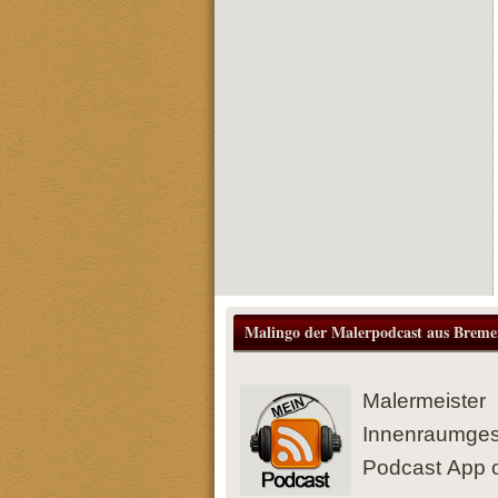
Malingo der Malerpodcast aus Breme
Malermeiste
Innenraumges
Podcast App o