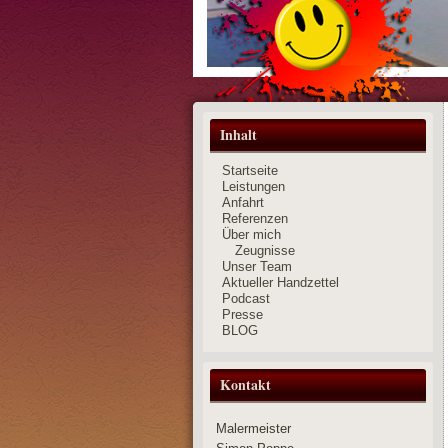
Inhalt
Startseite
Leistungen
Anfahrt
Referenzen
Über mich
Zeugnisse
Unser Team
Aktueller Handzettel
Podcast
Presse
BLOG
Kontakt
Malermeister